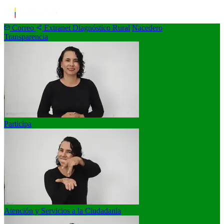
Correo
Extranet
Diagnóstico Rural
Nacedero
Transparencia
Participa
Atención y Servicios a la Ciudadanía